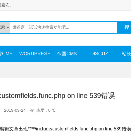
后发布。
睿CMS
WORDPRESS
帝国CMS
DISCUZ
站
fields.func.php on line 539错误
2019-09-24
热度：
0
℃
/include/customfields.func.php on line 539错