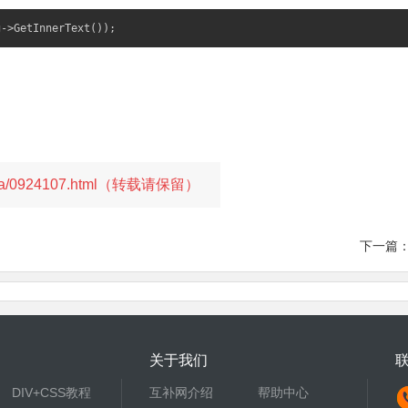
g->GetInnerText());
fqa/0924107.html（转载请保留）
下一篇
关于我们
DIV+CSS教程
互补网介绍
帮助中心