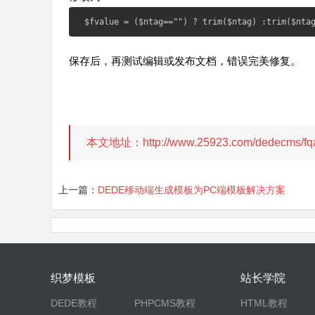
$fvalue = ($ntag=="") ? trim($ntag) :trim($nta
保存后，再测试编辑或发布文档，错误完美修复。
本文地址：http://www.25923.com/dedecms/
上一篇：
DEDE移动端生成模板为PC端模板解决方案
织梦模板
站长学院
DEDE教程
PHPCMS教程
HTML教程