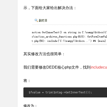
示，下面给大家给出解决办法：
其实修改方法也很简单：
我们需要修改DEDE核心php文件，找到
includecu
将：
$fvalue = trim($ntag->GetInnerText());
修改为：