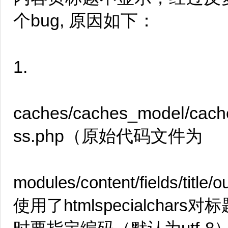
个bug, 原因如下：
1.
caches/caches_model/cache
ss.php（原始代码文件为
modules/content/fields/titl
使用了htmlspecialcha