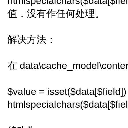
htmlspecialchars($data[
值，没有作任何处理。
解决方法：
在 data\cache_model\cont
$value = isset($data[$field])
htmlspecialchars($data[$fi